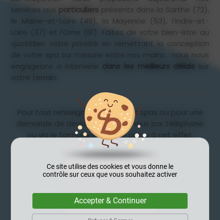
services aux
particuliers
présents dans la Sarthe (72),
le Maine-et-Loire (49), la Mayenne (53), l'Indre-et-
Loire (37) et l'Orne (61). Faites de votre bien-être au
quotidien votre priorité en remettant la conception
de votre spa sur mesure entre nos mains : nous nous
engageons à intervenir
dans les meilleurs délais
sur
votre terrain.
Pour tout renseignement sur nos spas ou pour une
demande de devis, contactez-nous par téléphone
ou via le formulaire en ligne prévu à cet effet.
07 88 79 59 02
Ce site utilise des cookies et vous donne le
contrôle sur ceux que vous souhaitez activer
Accepter & Continuer
Contact / Devis