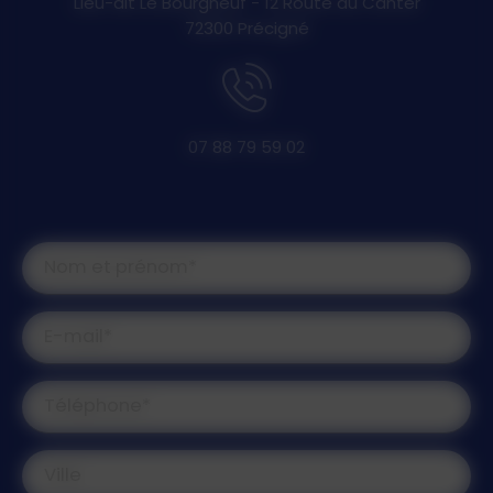
Lieu-dit Le Bourgneuf - 12 Route du Canter
72300 Précigné
07 88 79 59 02
Nom et prénom*
E-mail*
Téléphone*
Ville