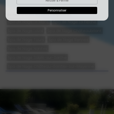
Refuser & Fermer
Personnaliser
Les recherches les plus fréquentes :
Spa de Nage Le Mans
Spa de Nage La Flèche
Spa de Nage Laval
Spa de Nage Châteaubriant
Spa de Nage Tours
Spa de Nage Rennes
Spa de Nage Nantes
Spa de Nage Sablé-sur-Sarthe
Spa de Nage Château-Gontier-sur-Mayenne