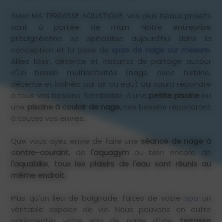
Avec MA TERRASSE AQUATIQUE, vos plus beaux projets
sont à portée de main. Notre entreprise
précignéenne se spécialise aujourd'hui dans la
conception et la pose de
spas de nage sur mesure
.
Alliez loisir, détente et instants de partage autour
d'un bassin multiactivités (nage avec turbine,
détente et balnéo par air ou eau) qui saura répondre
à tous vos besoins. Semblable à une
petite piscine
ou
une
piscine à couloir de nage
, nos bassins répondront
à toutes vos envies.
Que vous ayez envie de faire une
séance de nage à
contre-courant
, de
l'aquagym
ou bien encore de
l'aquabike
,
tous les plaisirs de l'eau sont réunis au
même endroit.
Plus qu'un lieu de baignade, faites de votre
spa
un
véritable espace de vie. Nous pouvons en outre
agrémenter votre spa de nage d'une
terrasse